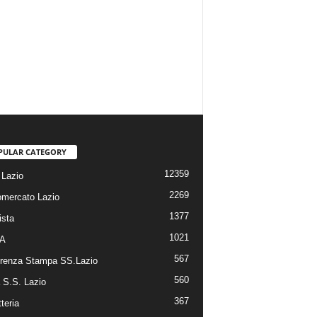
PULAR CATEGORY
12359
Lazio
2269
omercato Lazio
1377
ista
1021
 A
567
renza Stampa SS.Lazio
560
a S.S. Lazio
367
tteria