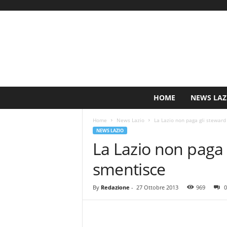
S
HOME
NEWS LAZ
i
n
Home
News Lazio
La Lazio non paga gli steward
c
NEWS LAZIO
e
La Lazio non paga g
1
9
smentisce
0
0
N
By
Redazione
-
27 Ottobre 2013
969
0
o
t
i