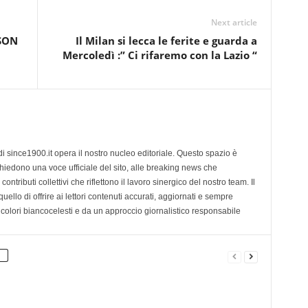
Next article
LSON
Il Milan si lecca le ferite e guarda a
Mercoledì :” Ci rifaremo con la Lazio “
di since1900.it opera il nostro nucleo editoriale. Questo spazio è
chiedono una voce ufficiale del sito, alle breaking news che
contributi collettivi che riflettono il lavoro sinergico del nostro team. Il
ello di offrire ai lettori contenuti accurati, aggiornati e sempre
 colori biancocelesti e da un approccio giornalistico responsabile