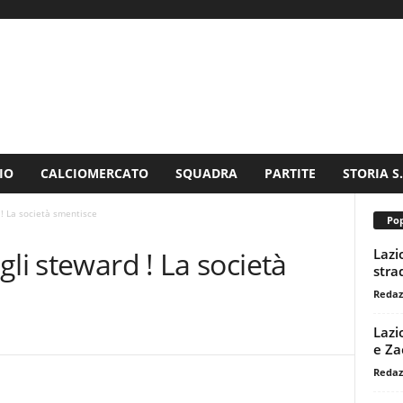
IO
CALCIOMERCATO
SQUADRA
PARTITE
STORIA S
 ! La società smentisce
Pop
Lazi
li steward ! La società
stra
Redaz
Lazi
e Za
Redaz