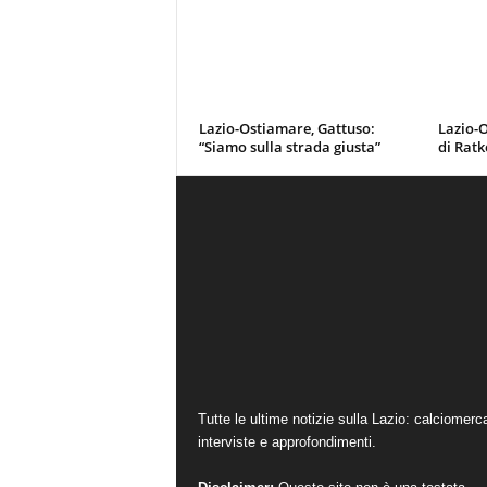
Lazio-Ostiamare, Gattuso:
Lazio-O
“Siamo sulla strada giusta”
di Ratk
Tutte le ultime notizie sulla Lazio: calciomerc
interviste e approfondimenti.