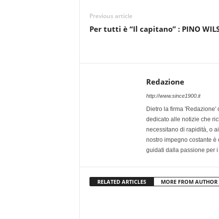
Previous article
Per tutti è “Il capitano” : PINO WI
Redazione
http://www.since1900.it
Dietro la firma 'Redazione' 
dedicato alle notizie che ri
necessitano di rapidità, o ai 
nostro impegno costante è qu
guidati dalla passione per i
RELATED ARTICLES
MORE FROM AUTHOR