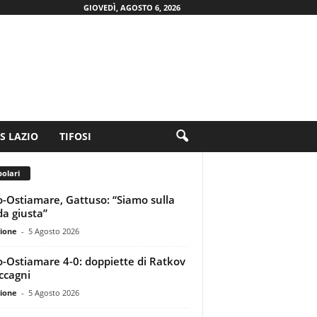
GIOVEDÌ, AGOSTO 6, 2026
.S LAZIO
TIFOSI
olari
o-Ostiamare, Gattuso: “Siamo sulla
da giusta”
ione
-
5 Agosto 2026
o-Ostiamare 4-0: doppiette di Ratkov
ccagni
ione
-
5 Agosto 2026