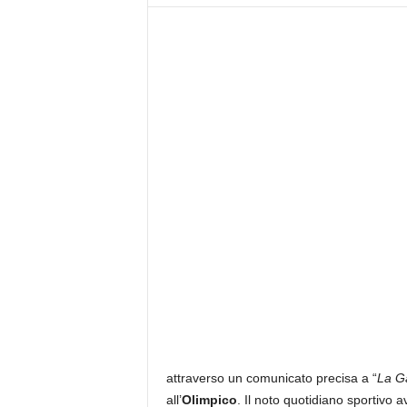
z
i
e
s
s
L
a
z
i
o
attraverso un comunicato precisa a “
La Ga
all’
Olimpico
.
Il noto quotidiano sportivo av