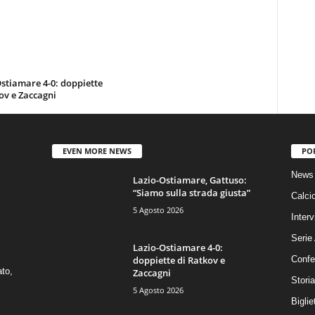
stiamare 4-0: doppiette
ov e Zaccagni
EVEN MORE NEWS
PO
News 
Lazio-Ostiamare, Gattuso:
“Siamo sulla strada giusta”
Calci
5 Agosto 2026
Interv
Serie
Lazio-Ostiamare 4-0:
doppiette di Ratkov e
Confe
ato,
Zaccagni
Stori
5 Agosto 2026
Biglie