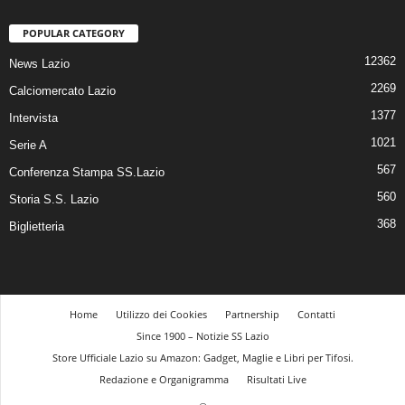
POPULAR CATEGORY
12362
News Lazio
2269
Calciomercato Lazio
1377
Intervista
1021
Serie A
567
Conferenza Stampa SS.Lazio
560
Storia S.S. Lazio
368
Biglietteria
Home
Utilizzo dei Cookies
Partnership
Contatti
Since 1900 – Notizie SS Lazio
Store Ufficiale Lazio su Amazon: Gadget, Maglie e Libri per Tifosi.
Redazione e Organigramma
Risultati Live