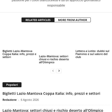
passione per i colori biancocelesti e da un approccio giornalistico
responsabile
RELATED ARTICLES
MORE FROM AUTHOR
Biglietti Lazio-Mantova
Lettera a Lotito: dubbi sul
Coppa Italia: info, prezzi e
Flaminio e sul valore del
Lazio-Mantova: settori
settori
club
chiusi e rischio deserto
all’Olimpico
Popolari
Biglietti Lazio-Mantova Coppa Italia: info, prezzi e settori
Redazione
-
6 Agosto 2026
Lazio-Mantova: settori chiusi e rischio deserto all’Olimpico