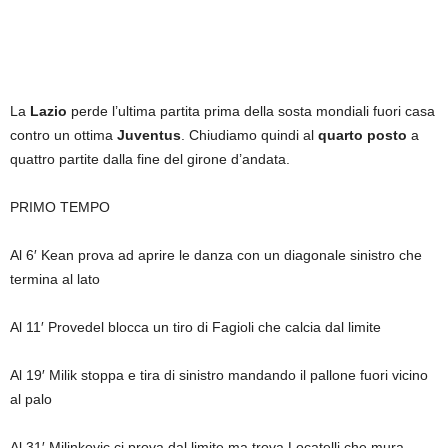
La
Lazio
perde l’ultima partita prima della sosta mondiali fuori casa
contro un ottima
Juventus
. Chiudiamo quindi al
quarto posto
a
quattro partite dalla fine del girone d’andata.
PRIMO TEMPO
Al 6′ Kean prova ad aprire le danza con un diagonale sinistro che
termina al lato
Al 11′ Provedel blocca un tiro di Fagioli che calcia dal limite
Al 19′ Milik stoppa e tira di sinistro mandando il pallone fuori vicino
al palo
Al 31′ Milinkovic ci prova dal limite ma trova Locatelli che mura