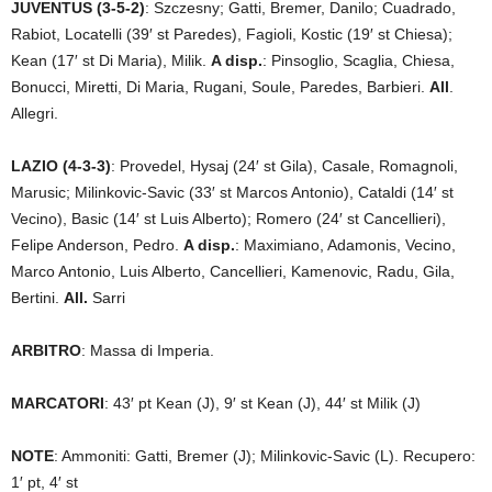
JUVENTUS (3-5-2)
: Szczesny; Gatti, Bremer, Danilo; Cuadrado,
Rabiot, Locatelli (39′ st Paredes), Fagioli, Kostic (19′ st Chiesa);
Kean (17′ st Di Maria), Milik.
A disp.
: Pinsoglio, Scaglia, Chiesa,
Bonucci, Miretti, Di Maria, Rugani, Soule, Paredes, Barbieri.
All
.
Allegri.
LAZIO (4-3-3)
: Provedel, Hysaj (24′ st Gila), Casale, Romagnoli,
Marusic; Milinkovic-Savic (33′ st Marcos Antonio), Cataldi (14′ st
Vecino), Basic (14′ st Luis Alberto); Romero (24′ st Cancellieri),
Felipe Anderson, Pedro.
A disp.
: Maximiano, Adamonis, Vecino,
Marco Antonio, Luis Alberto, Cancellieri, Kamenovic, Radu, Gila,
Bertini.
All.
Sarri
ARBITRO
: Massa di Imperia.
MARCATORI
: 43′ pt Kean (J), 9′ st Kean (J), 44′ st Milik (J)
NOTE
: Ammoniti: Gatti, Bremer (J); Milinkovic-Savic (L). Recupero:
1′ pt, 4′ st