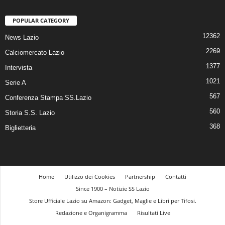
POPULAR CATEGORY
12362
News Lazio
2269
Calciomercato Lazio
1377
Intervista
1021
Serie A
567
Conferenza Stampa SS.Lazio
560
Storia S.S. Lazio
368
Biglietteria
Home
Utilizzo dei Cookies
Partnership
Contatti
Since 1900 – Notizie SS Lazio
Store Ufficiale Lazio su Amazon: Gadget, Maglie e Libri per Tifosi.
Redazione e Organigramma
Risultati Live