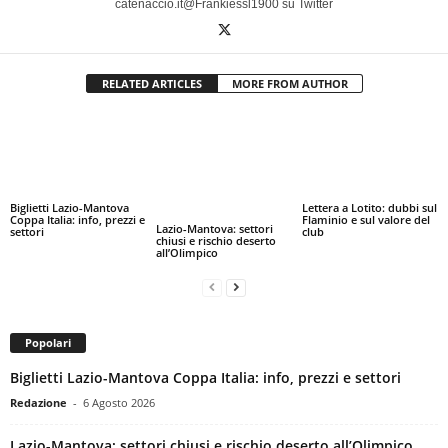
catenaccio.it@Frankiessl1900 su Twitter
RELATED ARTICLES
MORE FROM AUTHOR
Biglietti Lazio-Mantova
Lettera a Lotito: dubbi sul
Coppa Italia: info, prezzi e
Flaminio e sul valore del
Lazio-Mantova: settori
settori
club
chiusi e rischio deserto
all’Olimpico
Popolari
Biglietti Lazio-Mantova Coppa Italia: info, prezzi e settori
Redazione
-
6 Agosto 2026
Lazio-Mantova: settori chiusi e rischio deserto all’Olimpico