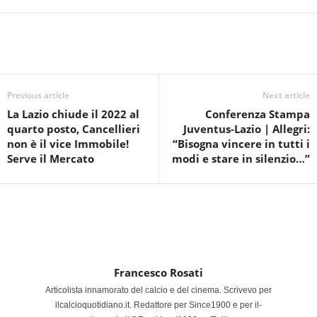
Previous article
Next article
La Lazio chiude il 2022 al
Conferenza Stampa
quarto posto, Cancellieri
Juventus-Lazio | Allegri:
non è il vice Immobile!
“Bisogna vincere in tutti i
Serve il Mercato
modi e stare in silenzio…”
Francesco Rosati
Articolista innamorato del calcio e del cinema. Scrivevo per
ilcalcioquotidiano.it. Redattore per Since1900 e per il-