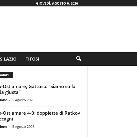
GIOVEDÌ, AGOSTO 6, 2026
.S LAZIO
TIFOSI
olari
o-Ostiamare, Gattuso: “Siamo sulla
da giusta”
ione
-
5 Agosto 2026
o-Ostiamare 4-0: doppiette di Ratkov
ccagni
ione
-
5 Agosto 2026