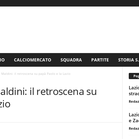
IO
CALCIOMERCATO
SQUADRA
PARTITE
STORIA S
l Maldini: il retroscena su papà Paolo e la Lazio
Pop
Lazi
aldini: il retroscena su
stra
zio
Redaz
Lazi
e Za
Redaz