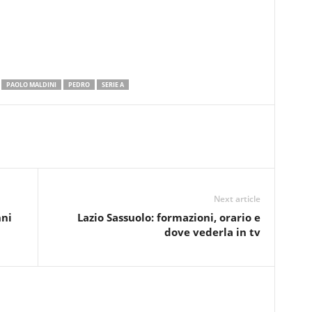
PAOLO MALDINI
PEDRO
SERIE A
Next article
nni
Lazio Sassuolo: formazioni, orario e
dove vederla in tv