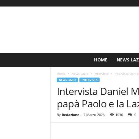
S
HOME
NEWS LAZ
i
n
Home
News Lazio
Intervista
Intervista Danie
c
NEWS LAZIO
INTERVISTA
e
Intervista Daniel M
1
9
papà Paolo e la La
0
0
N
By
Redazione
-
7 Marzo 2026
1036
0
o
t
i