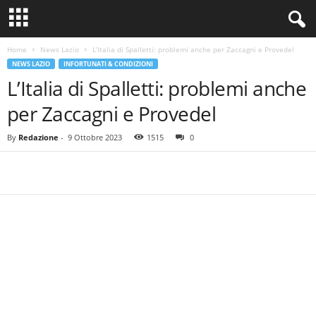
Home
News Lazio
L’Italia di Spalletti: problemi anche per Zaccagni e Provedel
NEWS LAZIO
INFORTUNATI & CONDIZIONI
L’Italia di Spalletti: problemi anche
per Zaccagni e Provedel
By
Redazione
-
9 Ottobre 2023
1515
0