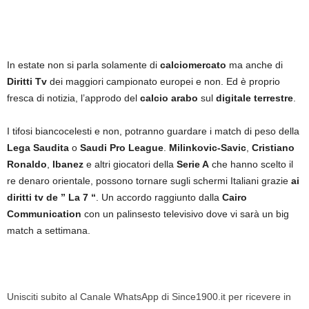
In estate non si parla solamente di
calciomercato
ma anche di
Diritti Tv
dei maggiori campionato europei e non. Ed è proprio
fresca di notizia, l’approdo del
calcio arabo
sul
digitale terrestre
.
I tifosi biancocelesti e non, potranno guardare i match di peso della
Lega Saudita
o
Saudi Pro League
.
Milinkovic-Savic
,
Cristiano
Ronaldo
,
Ibanez
e altri giocatori della
Serie A
che hanno scelto il
re denaro orientale, possono tornare sugli schermi Italiani grazie
ai
diritti tv de ” La 7 “
. Un accordo raggiunto dalla
Cairo
Communication
con un palinsesto televisivo dove vi sarà un big
match a settimana.
Unisciti subito al Canale WhatsApp di Since1900.it per ricevere in