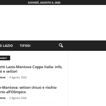
GIOVEDÌ, AGOSTO 6, 2026
.S LAZIO
TIFOSI
olari
ietti Lazio-Mantova Coppa Italia: info,
i e settori
ione
-
6 Agosto 2026
o-Mantova: settori chiusi e rischio
rto all’Olimpico
ione
-
6 Agosto 2026