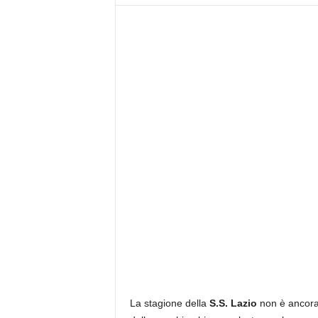
z
i
e
s
s
L
a
z
i
o
La stagione della
S.S. Lazio
non è ancora 