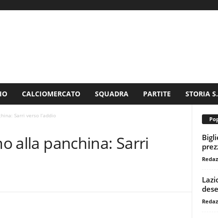
IO
CALCIOMERCATO
SQUADRA
PARTITE
STORIA S
hina: Sarri verso l’addio
Pop
Bigl
no alla panchina: Sarri
prezz
Redaz
Lazi
dese
Redaz