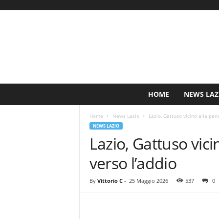
S
HOME
NEWS LAZ
i
n
Home
News Lazio
Lazio, Gattuso vicino alla panc
c
NEWS LAZIO
e
Lazio, Gattuso vici
1
9
verso l’addio
0
0
N
By
Vittorio C
-
25 Maggio 2026
537
0
o
t
i