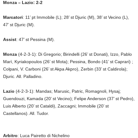
Monza – Lazio: 2-2
Marcatori
: 11’ pt Immobile (L); 28’ st Djuric (M), 38’ st Vecino (L),
47’ st Djuric (M).
Assist
: 47’ st Pessina (M).
Monza
(4-2-3-1): Di Gregorio; Birindelli (26’ st Donati), Izzo, Pablo
Marì, Kyriakopoulos (26’ st Mota); Pessina, Bondo (41’ st Caprari) ;
Colpani, V. Carboni (26’ st Akpa Akpro), Zerbin (33’ st Caldirola);
Djuric. All. Palladino.
Lazio
(4-2-3-1): Mandas; Marusic, Patric, Romagnoli, Hysaj;
Guendouzi, Kamada (20’ st Vecino); Felipe Anderson (37’ st Pedro),
Luis Alberto (20’ st Cataldi), Zaccagni; Immobile (20’ st
Castellanos). All. Tudor.
Arbitro
: Luca Pairetto di Nichelino