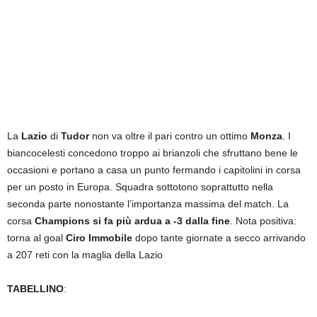
La
Lazio
di
Tudor
non va oltre il pari contro un ottimo
Monza
. I
biancocelesti concedono troppo ai brianzoli che sfruttano bene le
occasioni e portano a casa un punto fermando i capitolini in corsa
per un posto in Europa. Squadra sottotono soprattutto nella
seconda parte nonostante l’importanza massima del match. La
corsa
Champions si fa più ardua a -3 dalla fine
. Nota positiva:
torna al goal
Ciro Immobile
dopo tante giornate a secco arrivando
a 207 reti con la maglia della Lazio
TABELLINO
: