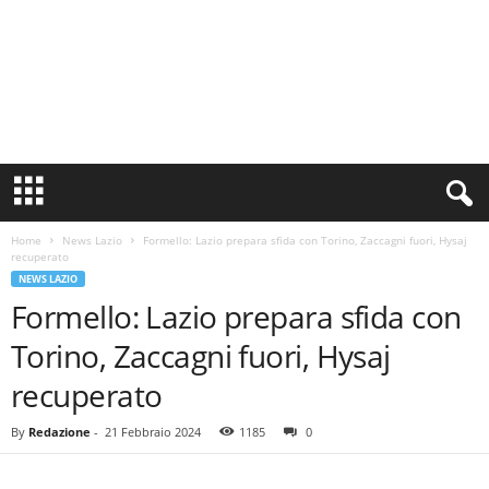
S
i
n
Home
News Lazio
Formello: Lazio prepara sfida con Torino, Zaccagni fuori, Hysaj
c
recuperato
e
NEWS LAZIO
1
Formello: Lazio prepara sfida con
9
0
Torino, Zaccagni fuori, Hysaj
0
N
recuperato
o
t
By
Redazione
-
21 Febbraio 2024
1185
0
i
z