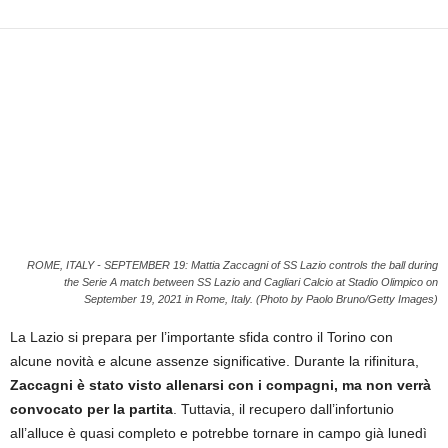
i
e
s
s
L
a
z
i
o
ROME, ITALY - SEPTEMBER 19: Mattia Zaccagni of SS Lazio controls the ball during
the Serie A match between SS Lazio and Cagliari Calcio at Stadio Olimpico on
September 19, 2021 in Rome, Italy. (Photo by Paolo Bruno/Getty Images)
La Lazio si prepara per l’importante sfida contro il Torino con
alcune novità e alcune assenze significative. Durante la rifinitura,
Zaccagni è stato visto allenarsi con i compagni, ma non verrà
convocato per la partita
. Tuttavia, il recupero dall’infortunio
all’alluce è quasi completo e potrebbe tornare in campo già lunedì