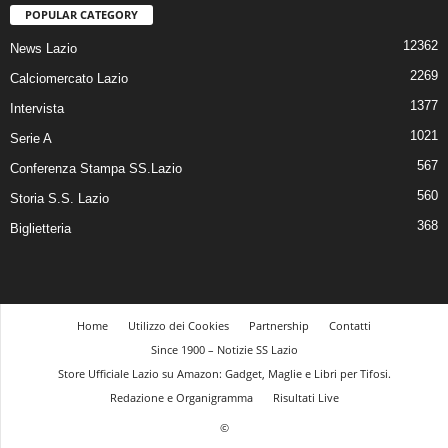
POPULAR CATEGORY
12362
News Lazio
2269
Calciomercato Lazio
1377
Intervista
1021
Serie A
567
Conferenza Stampa SS.Lazio
560
Storia S.S. Lazio
368
Biglietteria
Home
Utilizzo dei Cookies
Partnership
Contatti
Since 1900 – Notizie SS Lazio
Store Ufficiale Lazio su Amazon: Gadget, Maglie e Libri per Tifosi.
Redazione e Organigramma
Risultati Live
©