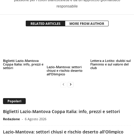
passione per i colori biancocelesti e da un approccio giornalistico
responsabile
RELATED ARTICLES
MORE FROM AUTHOR
Biglietti Lazio-Mantova
Lettera a Lotito: dubbi sul
Coppa Italia: info, prezzi e
Flaminio e sul valore del
Lazio-Mantova: settori
settori
club
chiusi e rischio deserto
all’Olimpico
Popolari
Biglietti Lazio-Mantova Coppa Italia: info, prezzi e settori
Redazione
-
6 Agosto 2026
Lazio-Mantova: settori chiusi e rischio deserto all’Olimpico