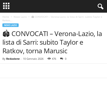
Home
News Lazio
🏟️ CONVOCATI – Verona-Lazio, la lista di Sarri: subito Taylor e
Ratkov,...
NEWS LAZIO
🏟️ CONVOCATI – Verona-Lazio, la
lista di Sarri: subito Taylor e
Ratkov, torna Marusic
By
Redazione
-
10 Gennaio 2026
476
0