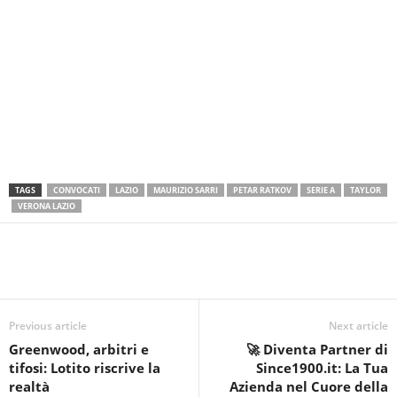
TAGS
CONVOCATI
LAZIO
MAURIZIO SARRI
PETAR RATKOV
SERIE A
TAYLOR
VERONA LAZIO
Previous article
Next article
Greenwood, arbitri e
🚀 Diventa Partner di
tifosi: Lotito riscrive la
Since1900.it: La Tua
realtà
Azienda nel Cuore della