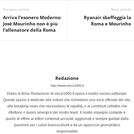
Previous article
Next article
Arriva l’esonero Moderno:
Ryanair sbeffeggia la
Josè Mourinho non è più
Roma e Mourinho
l’allenatore della Roma
Redazione
http://www.since1900.it
Dietro la firma 'Redazione' di since1900.it opera il nostro nucleo editoriale.
Questo spazio è dedicato alle notizie che richiedono una voce ufficiale del sito,
alle breaking news che necessitano di rapidità, o ai contributi collettivi che
riflettono il lavoro sinergico del nostro team. Il nostro impegno costante è
quello di offrire ai lettori contenuti accurati, aggiornati e sempre guidati dalla
passione per i colori biancocelesti e da un approccio giornalistico
responsabile