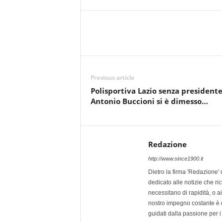
Previous article
Polisportiva Lazio senza presidente
Antonio Buccioni si è dimesso…
Redazione
http://www.since1900.it
Dietro la firma 'Redazione' 
dedicato alle notizie che ri
necessitano di rapidità, o ai 
nostro impegno costante è qu
guidati dalla passione per i