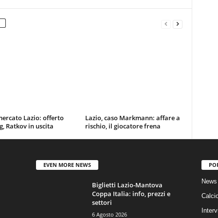
ercato Lazio: offerto
Lazio, caso Markmann: affare a
g, Ratkov in uscita
rischio, il giocatore frena
EVEN MORE NEWS
PO
News 
Biglietti Lazio-Mantova
Coppa Italia: info, prezzi e
Calci
settori
Interv
6 Agosto 2026