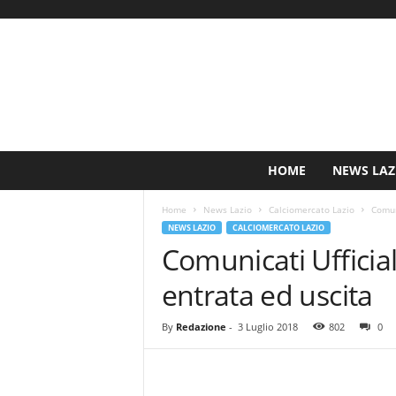
S
HOME
NEWS LAZ
i
n
Home
News Lazio
Calciomercato Lazio
Comuni
c
NEWS LAZIO
CALCIOMERCATO LAZIO
e
Comunicati Ufficial
1
9
entrata ed uscita
0
0
N
By
Redazione
-
3 Luglio 2018
802
0
o
t
i