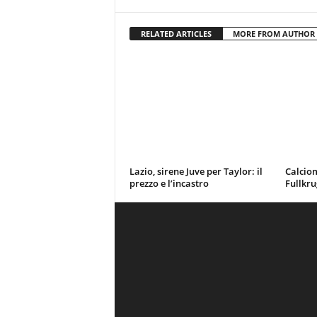
RELATED ARTICLES
MORE FROM AUTHOR
Lazio, sirene Juve per Taylor: il
Calciom
prezzo e l’incastro
Fullkru