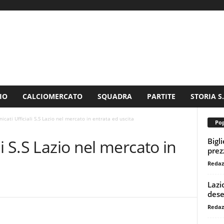
IO
CALCIOMERCATO
SQUADRA
PARTITE
STORIA S
cati Ufficiali S.S Lazio nel mercato in entrata ed uscita
Pop
Bigl
i S.S Lazio nel mercato in
prezz
Redaz
Lazi
dese
Redaz