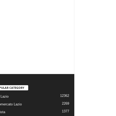
PULAR CATEGORY
12362
Lazio
2269
omercato Lazio
1377
ista