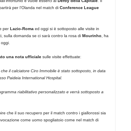
ll’infortunio e vuole esserci al
Derby della Capitale
. Il
artirà per l’Olanda nel match di
Conference League
ne per
Lazio-Roma
ed oggi si è sottoposto alle visite in
nti, sulla domanda se ci sarà contro la rosa di
Mourinho
, ha
 oggi.
to una nota ufficiale
sulle visite effettuate:
che il calciatore Ciro Immobile è stato sottoposto, in data
sso Paideia International Hospital.
ogramma riabilitativo personalizzato e verrà sottoposto a
 che il suo recupero per il match contro i giallorossi sia
nvocazione come uomo spogliatoio come nel match di