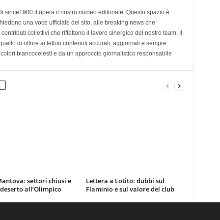
di since1900.it opera il nostro nucleo editoriale. Questo spazio è
chiedono una voce ufficiale del sito, alle breaking news che
contributi collettivi che riflettono il lavoro sinergico del nostro team. Il
ello di offrire ai lettori contenuti accurati, aggiornati e sempre
 colori biancocelesti e da un approccio giornalistico responsabile
antova: settori chiusi e
Lettera a Lotito: dubbi sul
 deserto all’Olimpico
Flaminio e sul valore del club