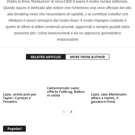
Dietro la firma 'Redazione' di since1900.it opera il nostro nucleo editoriale.
Questo spazio è dedicato alle notizie che richiedono una voce ufficiale del sito,
alle breaking news che necessitano di rapidità, o ai contributi collettivi che
riflettono il lavoro sinergico del nostro team. Il nostro impegno costante è
quello di offrire ai lettori contenuti accurati, aggiornati e sempre guidati dalla
passione per i colori biancocelesti e da un approccio giornalistico
responsabile
RELATED ARTICLES
MORE FROM AUTHOR
Calciomercato Lazio:
offerto Fullkrug, Ratkov
Lazio, sirene Juve per
Lazio, caso Markmann:
in uscita
Taylor: il prezzo e
affare a rischio, il
l’incastro
giocatore frena
Popolari