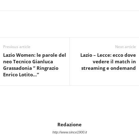
Previous article
Next article
Lazio Women: le parole del
Lazio – Lecce: ecco dove
neo Tecnico Gianluca
vedere il match in
Grassadonia ” Ringrazio
streaming e ondemand
Enrico Lotito…”
Redazione
http://www.since1900.it