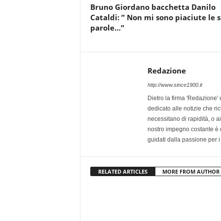
Bruno Giordano bacchetta Danilo
Cataldi: ” Non mi sono piaciute le 
parole…”
Redazione
http://www.since1900.it
Dietro la firma 'Redazione' 
dedicato alle notizie che ri
necessitano di rapidità, o ai 
nostro impegno costante è qu
guidati dalla passione per i
RELATED ARTICLES
MORE FROM AUTHOR