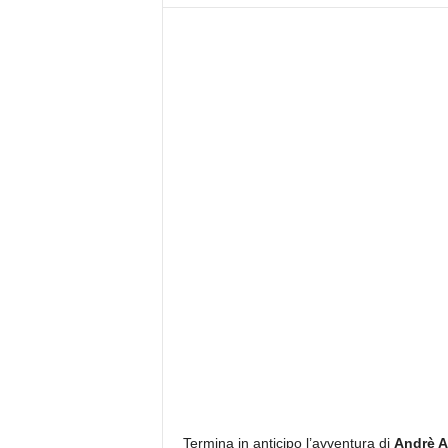
z
i
e
s
s
L
a
z
i
o
Termina in anticipo l’avventura di
Andrè 