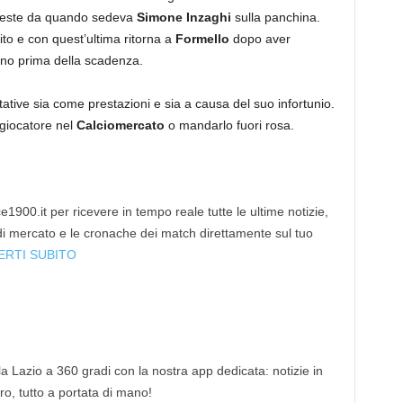
eleste da quando sedeva
Simone Inzaghi
sulla panchina.
ito e con quest’ultima ritorna a
Formello
dopo aver
liano prima della scadenza.
ative sia come prestazioni e sia a causa del suo infortunio.
 giocatore nel
Calciomercato
o mandarlo fuori rosa.
1900.it per ricevere in tempo reale tutte le ultime notizie,
 di mercato e le cronache dei match direttamente sul tuo
ERTI SUBITO
 la Lazio a 360 gradi con la nostra app dedicata: notizie in
tro, tutto a portata di mano!