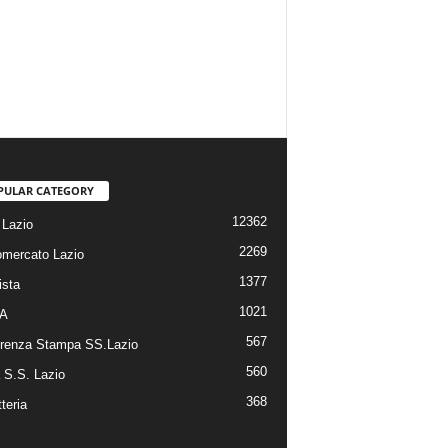
PULAR CATEGORY
12362
Lazio
2269
omercato Lazio
1377
ista
1021
 A
567
renza Stampa SS.Lazio
560
a S.S. Lazio
368
tteria