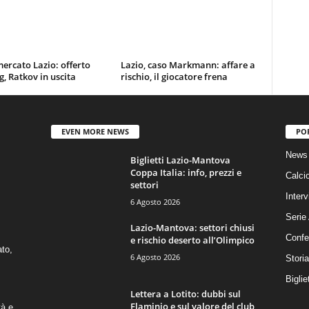
ercato Lazio: offerto
Lazio, caso Markmann: affare a
g, Ratkov in uscita
rischio, il giocatore frena
EVEN MORE NEWS
PO
News 
Biglietti Lazio-Mantova
Coppa Italia: info, prezzi e
Calci
settori
Interv
6 Agosto 2026
Serie
Lazio-Mantova: settori chiusi
Confe
e rischio deserto all’Olimpico
ato,
6 Agosto 2026
Stori
Biglie
Lettera a Lotito: dubbi sul
Flaminio e sul valore del club
tà e