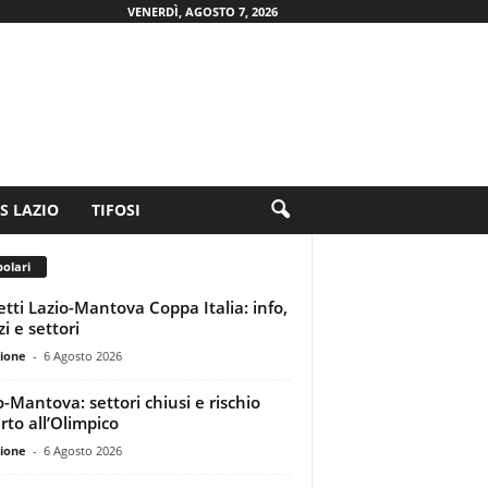
VENERDÌ, AGOSTO 7, 2026
.S LAZIO
TIFOSI
olari
ietti Lazio-Mantova Coppa Italia: info,
i e settori
ione
-
6 Agosto 2026
o-Mantova: settori chiusi e rischio
rto all’Olimpico
ione
-
6 Agosto 2026