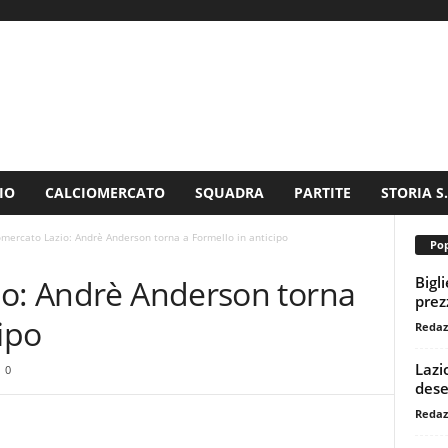
IO
CALCIOMERCATO
SQUADRA
PARTITE
STORIA S
omercato Lazio: Andrè Anderson torna a Formello in anticipo
Pop
Bigl
io: Andrè Anderson torna
prezz
ipo
Redaz
Lazi
0
dese
Redaz