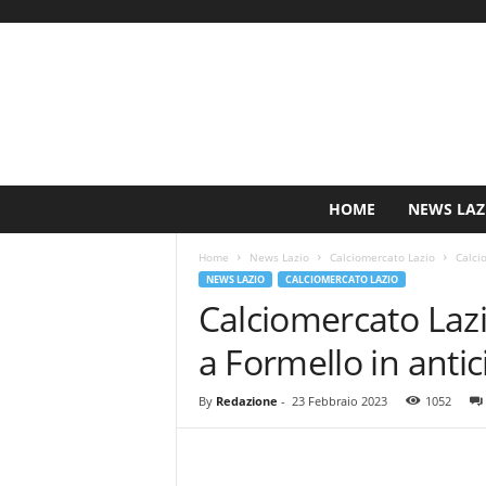
S
HOME
NEWS LAZ
i
n
Home
News Lazio
Calciomercato Lazio
Calci
c
NEWS LAZIO
CALCIOMERCATO LAZIO
e
Calciomercato Laz
1
9
a Formello in antic
0
0
N
By
Redazione
-
23 Febbraio 2023
1052
o
t
i