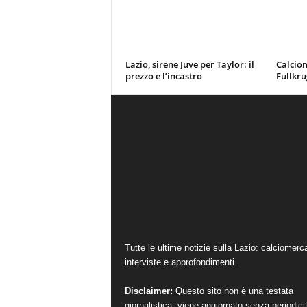
Lazio, sirene Juve per Taylor: il
Calciom
prezzo e l’incastro
Fullkru
Tutte le ultime notizie sulla Lazio: calciomerc
interviste e approfondimenti.
Disclaimer:
Questo sito non è una testata
giornalistica, viene aggiornato senza periodici