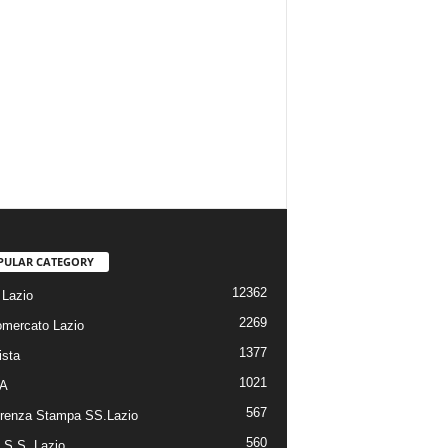
PULAR CATEGORY
12362
Lazio
2269
omercato Lazio
1377
ista
1021
 A
567
renza Stampa SS.Lazio
560
a S.S. Lazio