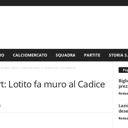
IO
CALCIOMERCATO
SQUADRA
PARTITE
STORIA S
re dello Sport: Lotito fa muro al Cadice per Luis Alberto
Pop
Bigl
t: Lotito fa muro al Cadice
prezz
Redaz
Lazi
0
dese
Redaz