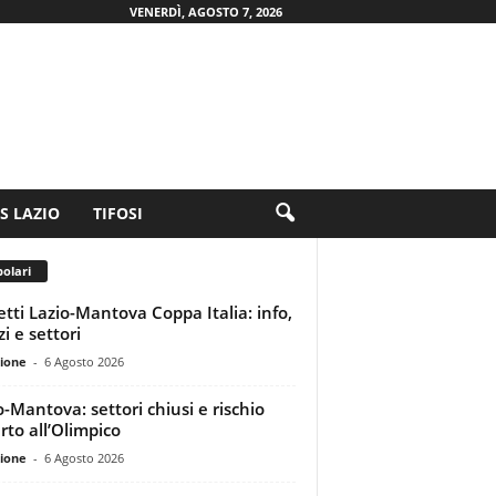
VENERDÌ, AGOSTO 7, 2026
.S LAZIO
TIFOSI
olari
ietti Lazio-Mantova Coppa Italia: info,
i e settori
ione
-
6 Agosto 2026
o-Mantova: settori chiusi e rischio
rto all’Olimpico
ione
-
6 Agosto 2026