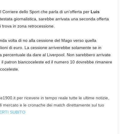
l Corriere dello Sport che parla di un’offerta per
Luis
testata giornalistica, sarebbe arrivata una seconda offerta
 trova in zona retrocessione.
da volta di no alla cessione del Mago verso quella
ilioni di euro. La cessione arriverebbe solamente se in
ella percentuale da dare al Liverpool. Non sarebbero arrivate
de il patron biancoceleste ed il numero 10 dovrebbe rimanere
coceleste.
1900.it per ricevere in tempo reale tutte le ultime notizie,
 di mercato e le cronache dei match direttamente sul tuo
ERTI SUBITO