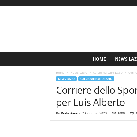
S
HOME
NEWS LAZ
i
n
Home
News Lazio
Calciomercato Lazio
Corrie
c
NEWS LAZIO
CALCIOMERCATO LAZIO
e
Corriere dello Spor
1
9
per Luis Alberto
0
0
N
By
Redazione
-
2 Gennaio 2023
1008
o
t
i