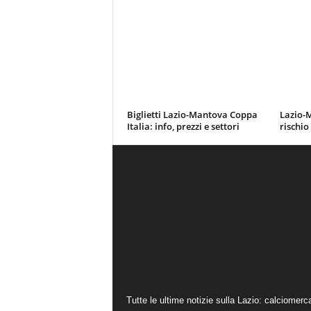
Biglietti Lazio-Mantova Coppa
Lazio-M
Italia: info, prezzi e settori
rischio
Tutte le ultime notizie sulla Lazio: calciomerc