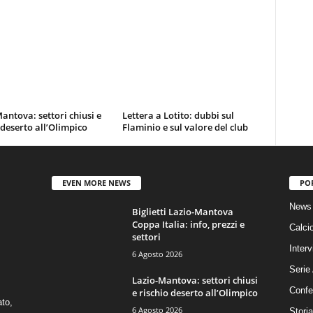
antova: settori chiusi e
Lettera a Lotito: dubbi sul
 deserto all’Olimpico
Flaminio e sul valore del club
EVEN MORE NEWS
PO
News 
Biglietti Lazio-Mantova
Coppa Italia: info, prezzi e
Calci
settori
Interv
6 Agosto 2026
Serie
Lazio-Mantova: settori chiusi
Confe
e rischio deserto all’Olimpico
ato,
6 Agosto 2026
Stori