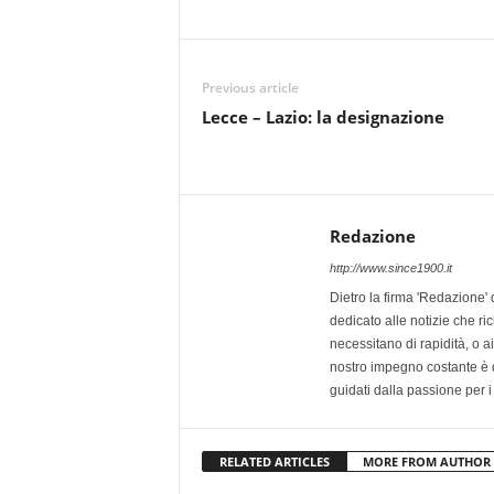
Previous article
Lecce – Lazio: la designazione
Redazione
http://www.since1900.it
Dietro la firma 'Redazione' 
dedicato alle notizie che ri
necessitano di rapidità, o ai 
nostro impegno costante è qu
guidati dalla passione per i
RELATED ARTICLES
MORE FROM AUTHOR