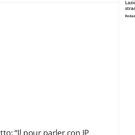
Lazi
stra
Redaz
to: “Il pour parler con JP