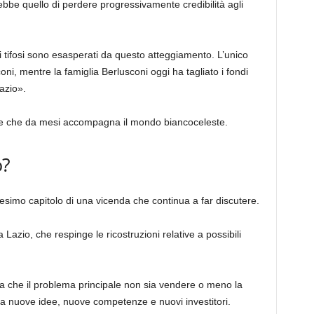
rebbe quello di perdere progressivamente credibilità agli
e i tifosi sono esasperati da questo atteggiamento. L’unico
coni, mentre la famiglia Berlusconi oggi ha tagliato i fondi
azio».
ione che da mesi accompagna il mondo biancoceleste.
o?
nesimo capitolo di una vicenda che continua a far discutere.
a Lazio, che respinge le ricostruzioni relative a possibili
lista che il problema principale non sia vendere o meno la
o a nuove idee, nuove competenze e nuovi investitori.