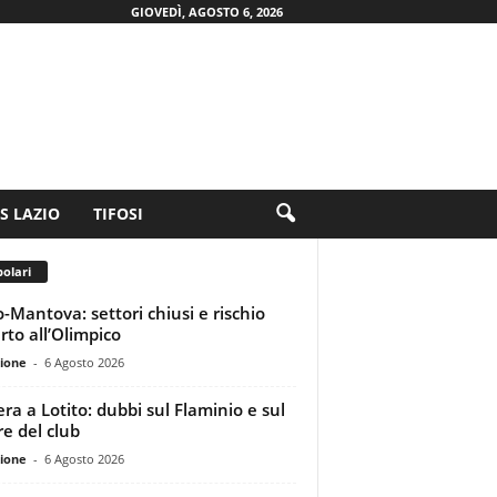
GIOVEDÌ, AGOSTO 6, 2026
.S LAZIO
TIFOSI
olari
o-Mantova: settori chiusi e rischio
rto all’Olimpico
ione
-
6 Agosto 2026
era a Lotito: dubbi sul Flaminio e sul
re del club
ione
-
6 Agosto 2026