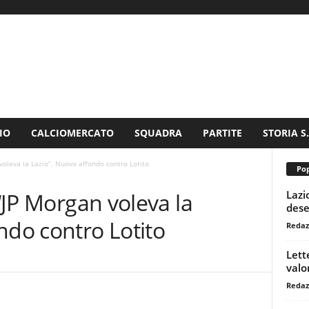
IO
CALCIOMERCATO
SQUADRA
PARTITE
STORIA S
 voleva la Lazio”. Nuovo affondo contro Lotito
Pop
Lazi
 “JP Morgan voleva la
dese
ndo contro Lotito
Redaz
Lett
valo
Redaz