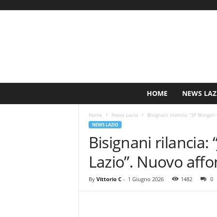
S
HOME
NEWS LAZ
i
n
Home
News Lazio
Bisignani rilancia: “JP Morgan
c
NEWS LAZIO
e
Bisignani rilancia:
1
9
Lazio”. Nuovo affo
0
0
N
By
Vittorio C
-
1 Giugno 2026
1482
0
o
t
i