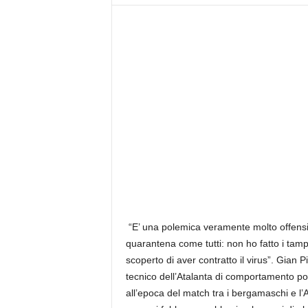
z
i
e
s
s
L
a
z
i
o
“E’ una polemica veramente molto offensiva:
quarantena come tutti: non ho fatto i tam
scoperto di aver contratto il virus”. Gian 
tecnico dell’Atalanta di comportamento poco 
all’epoca del match tra i bergamaschi e l’A