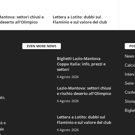
antova: settori chiusi e
Lettera a Lotito: dubbi sul
 deserto all’Olimpico
Flaminio e sul valore del club
EVEN MORE NEWS
PO
News 
Biglietti Lazio-Mantova
Coppa Italia: info, prezzi e
Calci
settori
Interv
6 Agosto 2026
Serie
Lazio-Mantova: settori chiusi
Confe
e rischio deserto all’Olimpico
ato,
6 Agosto 2026
Stori
Biglie
Lettera a Lotito: dubbi sul
Flaminio e sul valore del club
tà e
ale
6 Agosto 2026