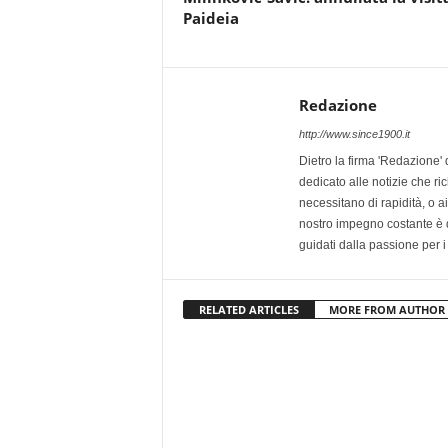
Paideia
Redazione
http://www.since1900.it
Dietro la firma 'Redazione' 
dedicato alle notizie che ri
necessitano di rapidità, o ai 
nostro impegno costante è qu
guidati dalla passione per i
RELATED ARTICLES
MORE FROM AUTHOR