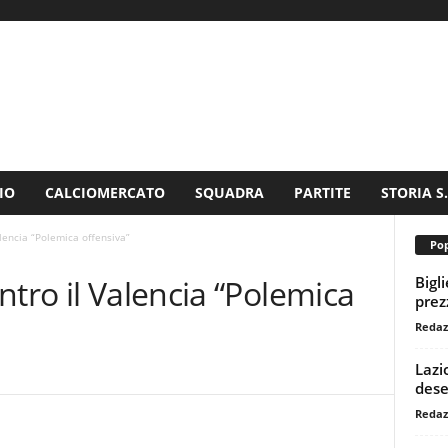
IO
CALCIOMERCATO
SQUADRA
PARTITE
STORIA S
lencia “Polemica offensiva”
Pop
Bigl
ntro il Valencia “Polemica
prezz
Redaz
Lazi
dese
Redaz