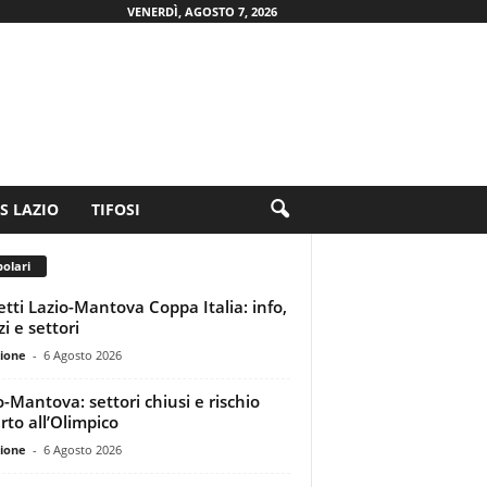
VENERDÌ, AGOSTO 7, 2026
.S LAZIO
TIFOSI
olari
ietti Lazio-Mantova Coppa Italia: info,
i e settori
ione
-
6 Agosto 2026
o-Mantova: settori chiusi e rischio
rto all’Olimpico
ione
-
6 Agosto 2026