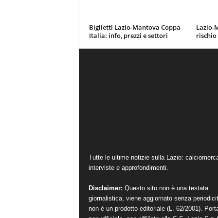
Biglietti Lazio-Mantova Coppa
Lazio-M
Italia: info, prezzi e settori
rischio
Tutte le ultime notizie sulla Lazio: calciomerc
interviste e approfondimenti.
Disclaimer:
Questo sito non è una testata
giornalistica, viene aggiornato senza periodici
non è un prodotto editoriale (L. 62/2001). Port