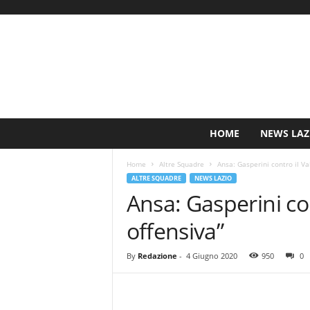
S
HOME
NEWS LAZ
i
n
Home
Altre Squadre
Ansa: Gasperini contro il Va
c
ALTRE SQUADRE
NEWS LAZIO
e
Ansa: Gasperini co
1
9
offensiva”
0
0
N
By
Redazione
-
4 Giugno 2020
950
0
o
t
i