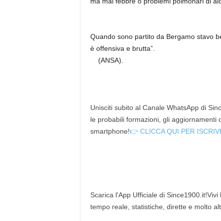
ma mai febbre o problemi polmonari di alcu
Quando sono partito da Bergamo stavo ben
è offensiva e brutta”.
(ANSA).
Unisciti subito al Canale WhatsApp di Since
le probabili formazioni, gli aggiornamenti
smartphone!
👉 CLICCA QUI PER ISCRIV
Scarica l'App Ufficiale di Since1900.it!Vivi
tempo reale, statistiche, dirette e molto al