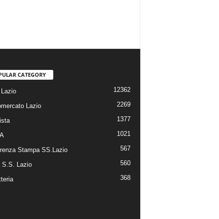
PULAR CATEGORY
12362
Lazio
2269
omercato Lazio
1377
ista
1021
 A
567
renza Stampa SS.Lazio
560
a S.S. Lazio
368
tteria