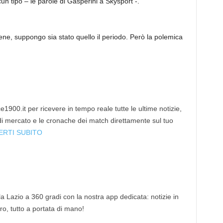
n tipo – le parole di Gasperini a Skysport -.
e, suppongo sia stato quello il periodo. Però la polemica
1900.it per ricevere in tempo reale tutte le ultime notizie,
 di mercato e le cronache dei match direttamente sul tuo
ERTI SUBITO
 la Lazio a 360 gradi con la nostra app dedicata: notizie in
tro, tutto a portata di mano!