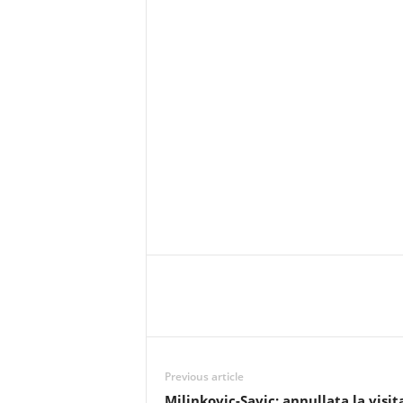
Previous article
Milinkovic-Savic: annullata la visit