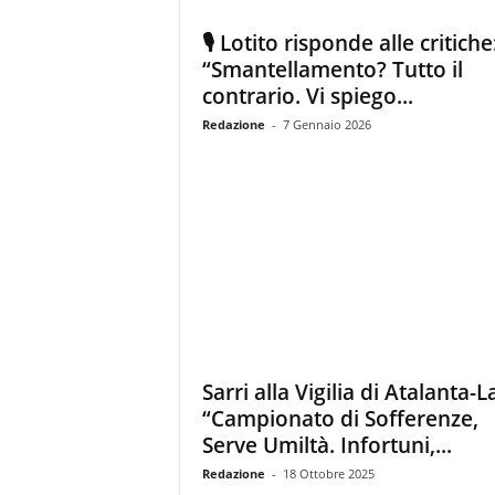
z
i
🎙️ Lotito risponde alle critiche
e
“Smantellamento? Tutto il
s
contrario. Vi spiego...
s
L
Redazione
-
7 Gennaio 2026
a
z
i
o
Sarri alla Vigilia di Atalanta-L
“Campionato di Sofferenze,
Serve Umiltà. Infortuni,...
Redazione
-
18 Ottobre 2025