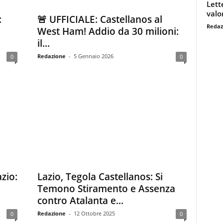
Lett
valo
:
🚨 UFFICIALE: Castellanos al
Redaz
West Ham! Addio da 30 milioni:
il...
Redazione
-
5 Gennaio 2026
0
0
azio:
Lazio, Tegola Castellanos: Si
Temono Stiramento e Assenza
contro Atalanta e...
Redazione
-
12 Ottobre 2025
0
0