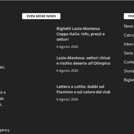
EVEN MORE NEWS
PO
News 
Biglietti Lazio-Mantova
Coppa Italia: info, prezzi e
Calci
settori
Interv
6 Agosto 2026
Serie
Lazio-Mantova: settori chiusi
Confe
e rischio deserto all’Olimpico
ato,
6 Agosto 2026
Stori
Biglie
Lettera a Lotito: dubbi sul
Flaminio e sul valore del club
tà e
ale
6 Agosto 2026
A.
gency
.