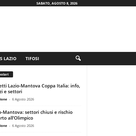
SABATO, AGOSTO 8, 2026
.S LAZIO
TIFOSI
olari
ietti Lazio-Mantova Coppa Italia: info,
i e settori
ione
-
6 Agosto 2026
o-Mantova: settori chiusi e rischio
rto all’Olimpico
ione
-
6 Agosto 2026