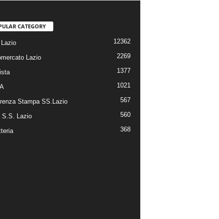
PULAR CATEGORY
12362
Lazio
2269
omercato Lazio
1377
ista
1021
 A
567
renza Stampa SS.Lazio
560
a S.S. Lazio
368
tteria