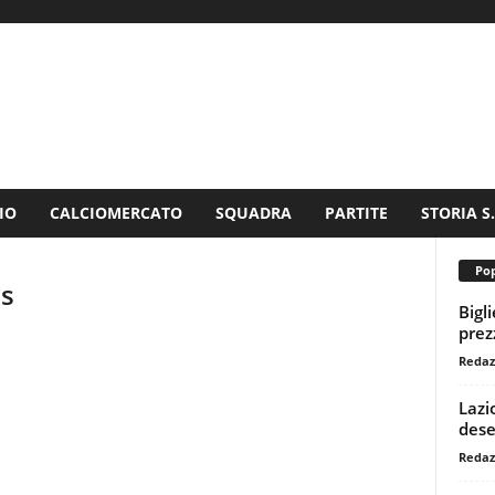
IO
CALCIOMERCATO
SQUADRA
PARTITE
STORIA S
Pop
os
Bigl
prezz
Redaz
Lazi
dese
Redaz