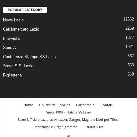
POPULAR CATEGORY
12362
News Lazio
2269
Calciomercato Lazio
1377
Intervista
1021
Serie A
567
Conferenza Stampa SS.Lazio
560
Storia S.S. Lazio
368
Biglietteria
Home
Utilizzo dei Cookies
Partnership
Contatti
Since 1900 – Notizie SS Lazio
Store Ufficiale Lazio su Amazon: Gadget, Maglie e Libri per Tifosi.
Redazione e Organigramma
Risultati Live
©