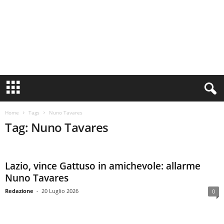
S
i
n
c
Home
Tags
Nuno Tavares
e
Tag: Nuno Tavares
1
9
0
Lazio, vince Gattuso in amichevole: allarme
0
N
Nuno Tavares
o
Redazione
-
20 Luglio 2026
0
t
i
z