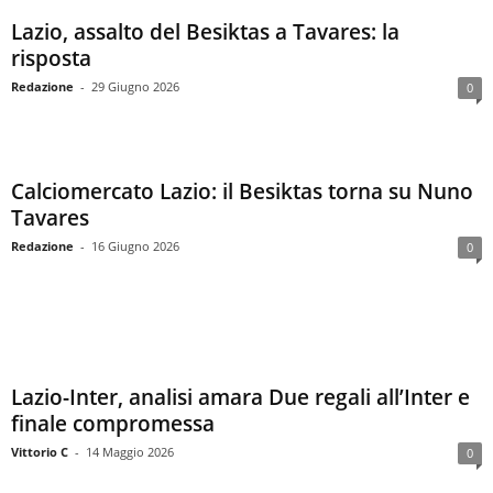
i
Lazio, assalto del Besiktas a Tavares: la
e
s
risposta
s
Redazione
-
29 Giugno 2026
0
L
a
z
i
Calciomercato Lazio: il Besiktas torna su Nuno
o
Tavares
Redazione
-
16 Giugno 2026
0
Lazio-Inter, analisi amara Due regali all’Inter e
finale compromessa
Vittorio C
-
14 Maggio 2026
0