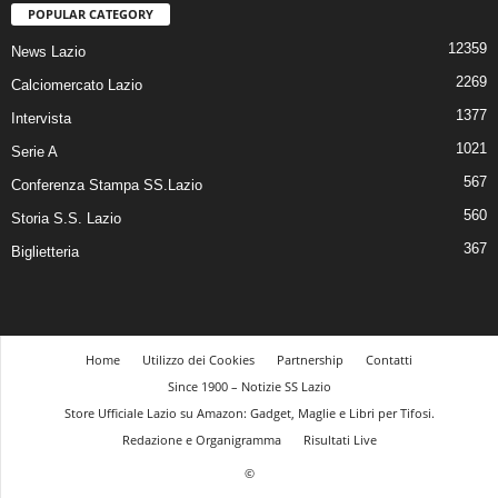
POPULAR CATEGORY
12359
News Lazio
2269
Calciomercato Lazio
1377
Intervista
1021
Serie A
567
Conferenza Stampa SS.Lazio
560
Storia S.S. Lazio
367
Biglietteria
Home
Utilizzo dei Cookies
Partnership
Contatti
Since 1900 – Notizie SS Lazio
Store Ufficiale Lazio su Amazon: Gadget, Maglie e Libri per Tifosi.
Redazione e Organigramma
Risultati Live
©