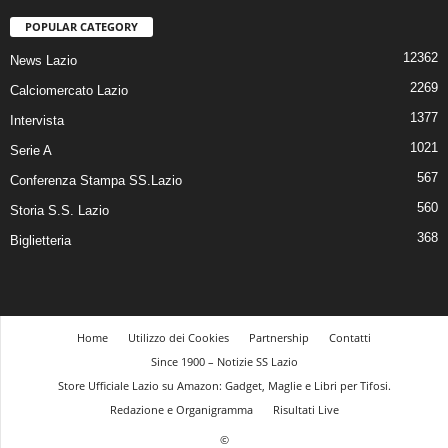
POPULAR CATEGORY
12362
News Lazio
2269
Calciomercato Lazio
1377
Intervista
1021
Serie A
567
Conferenza Stampa SS.Lazio
560
Storia S.S. Lazio
368
Biglietteria
Home
Utilizzo dei Cookies
Partnership
Contatti
Since 1900 – Notizie SS Lazio
Store Ufficiale Lazio su Amazon: Gadget, Maglie e Libri per Tifosi.
Redazione e Organigramma
Risultati Live
©