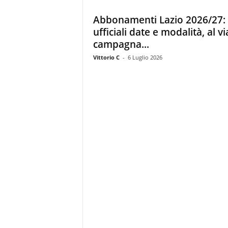
z
i
Abbonamenti Lazio 2026/27:
e
ufficiali date e modalità, al vi
s
campagna...
s
L
Vittorio C
-
6 Luglio 2026
a
z
i
o