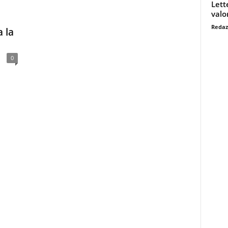
Lett
valo
Redaz
a la
0