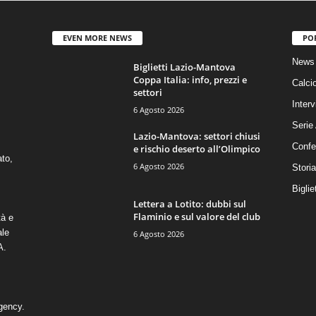
EVEN MORE NEWS
PO
News 
Biglietti Lazio-Mantova
Coppa Italia: info, prezzi e
Calci
settori
Interv
6 Agosto 2026
Serie
Lazio-Mantova: settori chiusi
Confe
e rischio deserto all’Olimpico
ato,
6 Agosto 2026
Stori
Biglie
Lettera a Lotito: dubbi sul
Flaminio e sul valore del club
tà e
ale
6 Agosto 2026
A.
gency
.