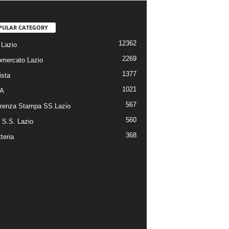
PULAR CATEGORY
12362
Lazio
2269
omercato Lazio
1377
ista
1021
 A
567
renza Stampa SS.Lazio
560
a S.S. Lazio
368
tteria