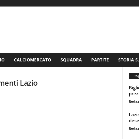
IO
CALCIOMERCATO
SQUADRA
PARTITE
STORIA S
Pop
enti Lazio
Bigl
prezz
Redaz
Lazi
dese
Redaz