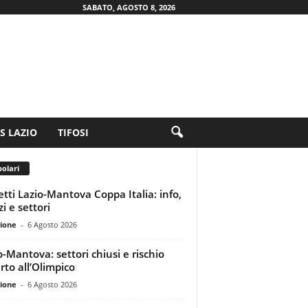
SABATO, AGOSTO 8, 2026
.S LAZIO
TIFOSI
olari
ietti Lazio-Mantova Coppa Italia: info,
i e settori
ione
-
6 Agosto 2026
o-Mantova: settori chiusi e rischio
rto all’Olimpico
ione
-
6 Agosto 2026