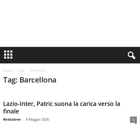
S
i
n
c
Home
Tags
Barcellona
e
Tag: Barcellona
1
9
0
Lazio-Inter, Patric suona la carica verso la
0
N
finale
o
Redazione
-
8 Maggio 2026
0
t
i
z