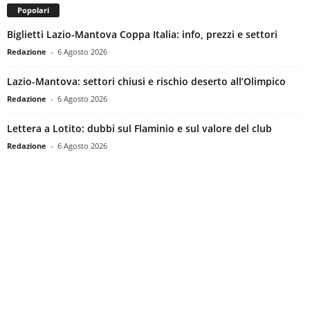
i
Popolari
e
Biglietti Lazio-Mantova Coppa Italia: info, prezzi e settori
s
s
Redazione
-
6 Agosto 2026
L
a
Lazio-Mantova: settori chiusi e rischio deserto all’Olimpico
z
Redazione
-
6 Agosto 2026
i
o
Lettera a Lotito: dubbi sul Flaminio e sul valore del club
Redazione
-
6 Agosto 2026