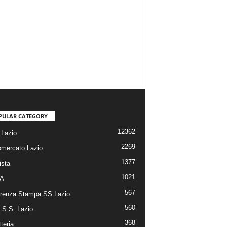
PULAR CATEGORY
12362
Lazio
2269
omercato Lazio
1377
ista
1021
 A
567
renza Stampa SS.Lazio
560
a S.S. Lazio
368
tteria