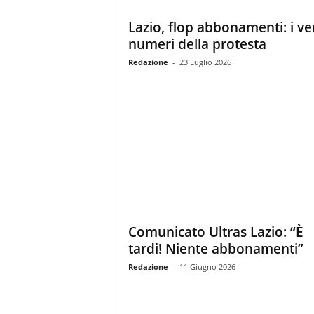
z
i
Lazio, flop abbonamenti: i ve
e
numeri della protesta
s
Redazione
-
23 Luglio 2026
s
L
a
z
i
o
Comunicato Ultras Lazio: “È
tardi! Niente abbonamenti”
Redazione
-
11 Giugno 2026