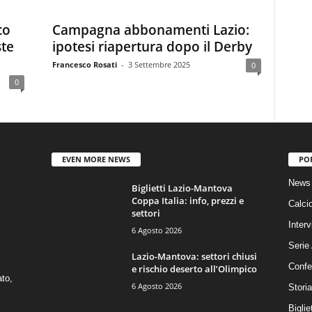
co
Campagna abbonamenti Lazio:
ste
ipotesi riapertura dopo il Derby
Francesco Rosati
-
3 Settembre 2025
0
0
EVEN MORE NEWS
PO
News 
Biglietti Lazio-Mantova
Coppa Italia: info, prezzi e
Calci
settori
Interv
6 Agosto 2026
Serie
Lazio-Mantova: settori chiusi
Confe
e rischio deserto all’Olimpico
ato,
6 Agosto 2026
Stori
Biglie