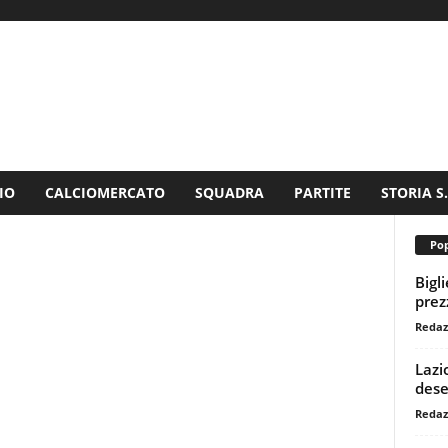
IO
CALCIOMERCATO
SQUADRA
PARTITE
STORIA S
Pop
Bigl
prezz
Redaz
Lazi
dese
Redaz