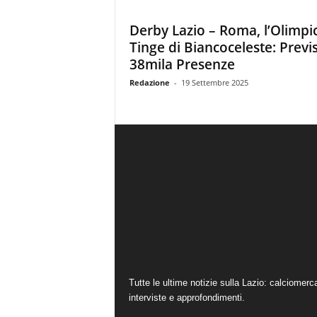
Derby Lazio – Roma, l’Olimpi
Tinge di Biancoceleste: Previ
38mila Presenze
Redazione
-
19 Settembre 2025
Tutte le ultime notizie sulla Lazio: calciomerc
interviste e approfondimenti.