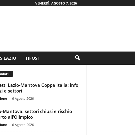
VENERDÌ, AGOSTO 7, 2026
.S LAZIO
TIFOSI
olari
ietti Lazio-Mantova Coppa Italia: info,
i e settori
ione
-
6 Agosto 2026
o-Mantova: settori chiusi e rischio
rto all’Olimpico
ione
-
6 Agosto 2026